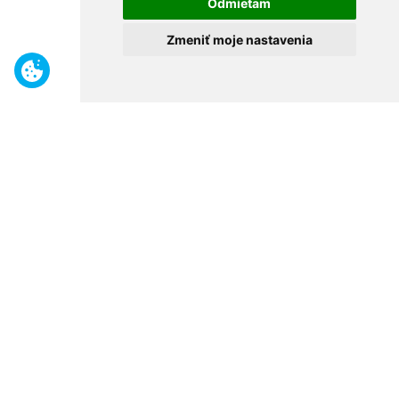
Odmietam
Zmeniť moje nastavenia
Benefity
Široký sortiment
Odborné poradenstvo
30 rokov na trhu
Naše predajne