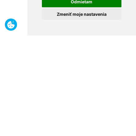
Odmietam
Zmeniť moje nastavenia
Benefity
Široký sortiment
Odborné poradenstvo
30 rokov na trhu
Naše predajne