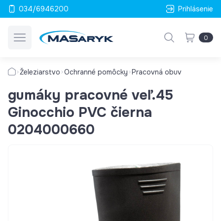
034/6946200
Prihlásenie
0
Železiarstvo
Ochranné pomôcky
Pracovná obuv
gumáky pracovné veľ.45
Ginocchio PVC čierna
0204000660