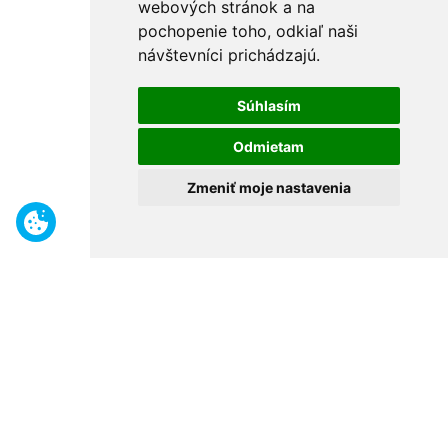
webových stránok a na
pochopenie toho, odkiaľ naši
návštevníci prichádzajú.
Súhlasím
Odmietam
Zmeniť moje nastavenia
Benefity
Široký sortiment
Odborné poradenstvo
30 rokov na trhu