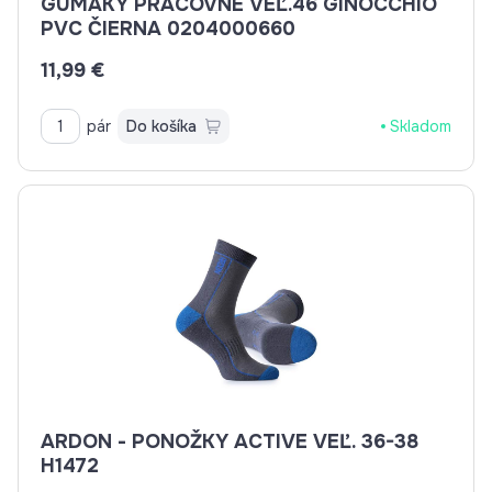
GUMÁKY PRACOVNÉ VEĽ.46 GINOCCHIO
PVC ČIERNA 0204000660
11,99 €
pár
Do košíka
Skladom
ARDON - PONOŽKY ACTIVE VEĽ. 36-38
H1472