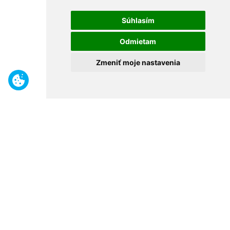
Súhlasím
Odmietam
Zmeniť moje nastavenia
Benefity
Široký sortiment
Odborné poradenstvo
30 rokov na trhu