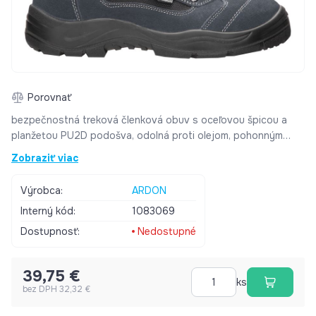
Porovnať
bezpečnostná treková členková obuv s oceľovou špicou a
planžetou PU2D podošva, odolná proti olejom, pohonným
hmotám a kontaktnému teplu do 110 °C, antistatická zvršok:
Zobraziť viac
semiš/textil podošva: PU/PU norma: EN ISO 20345:2011 S1 P
SRA veľkosť: 36–48 váha: 660 g (platí pre polpár obuvi vo
Výrobca:
ARDON
veľkosti 42) farba: sivo-modrá
Interný kód:
1083069
Dostupnosť:
Nedostupné
39,75 €
ks
bez DPH 32,32 €