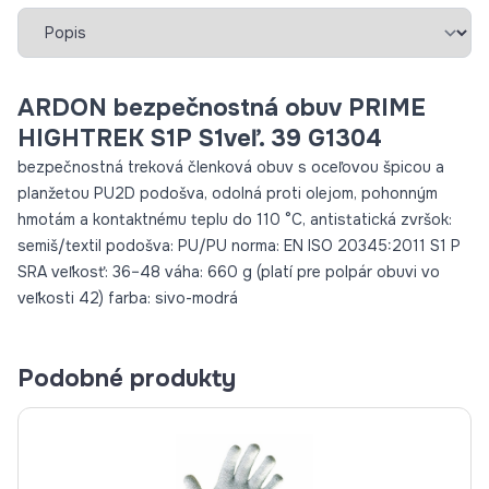
Vybrať záložku
ARDON bezpečnostná obuv PRIME
HIGHTREK S1P S1veľ. 39 G1304
bezpečnostná treková členková obuv s oceľovou špicou a
planžetou PU2D podošva, odolná proti olejom, pohonným
hmotám a kontaktnému teplu do 110 °C, antistatická zvršok:
semiš/textil podošva: PU/PU norma: EN ISO 20345:2011 S1 P
SRA veľkosť: 36–48 váha: 660 g (platí pre polpár obuvi vo
veľkosti 42) farba: sivo-modrá
Podobné produkty