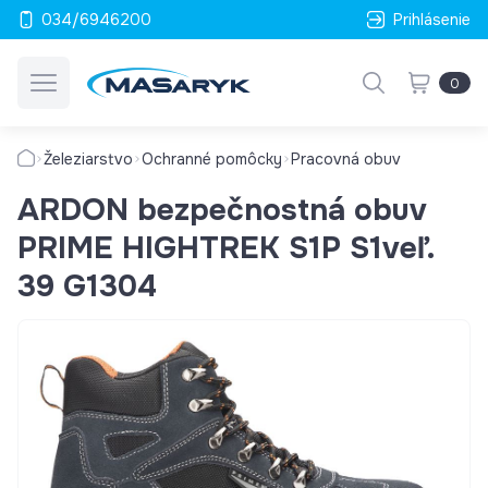
034/6946200
Prihlásenie
0
Železiarstvo
Ochranné pomôcky
Pracovná obuv
ARDON bezpečnostná obuv
PRIME HIGHTREK S1P S1veľ.
39 G1304