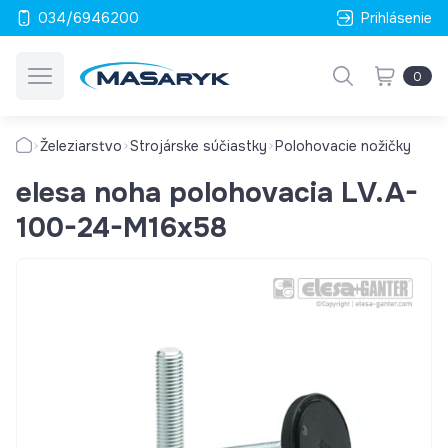
034/6946200
Prihlásenie
0
Železiarstvo
Strojárske súčiastky
Polohovacie nožičky
elesa noha polohovacia LV.A-
100-24-M16x58