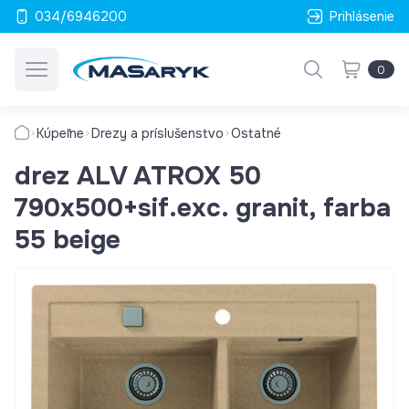
034/6946200
Prihlásenie
0
Kúpeľne
Drezy a príslušenstvo
Ostatné
drez ALV ATROX 50
790x500+sif.exc. granit, farba
55 beige