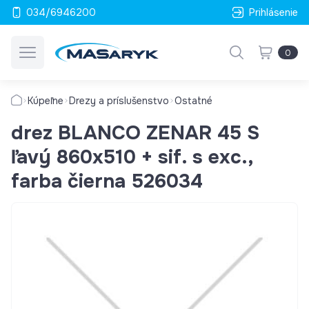
034/6946200
Prihlásenie
0
Kúpeľne
Drezy a príslušenstvo
Ostatné
drez BLANCO ZENAR 45 S
ľavý 860x510 + sif. s exc.,
farba čierna 526034