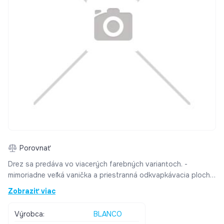
Porovnať
Drez sa predáva vo viacerých farebných variantoch. -
mimoriadne veľká vanička a priestranná odkvapkávacia plocha
-veľkorysý priestor pre batériu poskytuje dosť miesta -
Zobraziť viac
funkčná plocha s plynulým prechodom na odkvapkávaciu
plochu -praktická sklenená doska na krájanie posúvateľná
Výrobca:
BLANCO
pozdĺž celej šírky drezu, multifunkčná nerezová miska -kvalitné