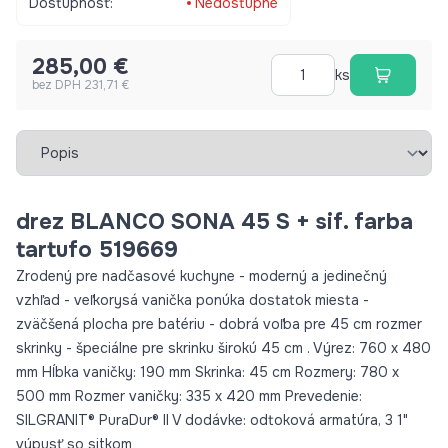
Dostupnosť:
Nedostupné
285,00 €
ks
bez DPH 231,71 €
Vybrať záložku
drez BLANCO SONA 45 S + sif. farba
tartufo 519669
Zrodený pre nadčasové kuchyne - moderný a jedinečný
vzhľad - veľkorysá vanička ponúka dostatok miesta -
zväčšená plocha pre batériu - dobrá voľba pre 45 cm rozmer
skrinky - špeciálne pre skrinku širokú 45 cm . Výrez: 760 x 480
mm Hĺbka vaničky: 190 mm Skrinka: 45 cm Rozmery: 780 x
500 mm Rozmer vaničky: 335 x 420 mm Prevedenie:
SILGRANIT® PuraDur® II V dodávke: odtoková armatúra, 3 1"
výpusť so sitkom