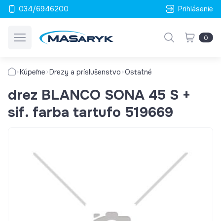
034/6946200
Prihlásenie
0
Kúpeľne
Drezy a príslušenstvo
Ostatné
drez BLANCO SONA 45 S +
sif. farba tartufo 519669