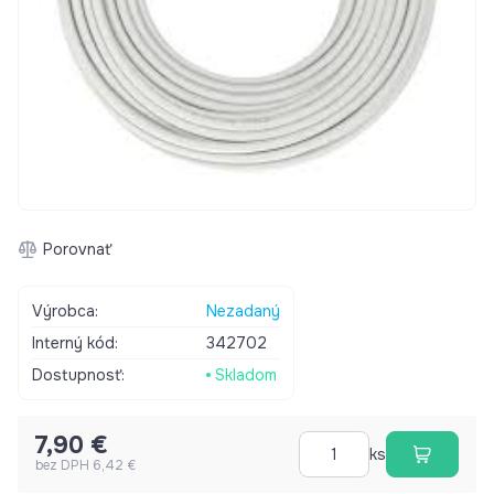
Porovnať
Výrobca:
Nezadaný
Interný kód:
342702
Dostupnosť:
Skladom
7,90 €
ks
bez DPH 6,42 €