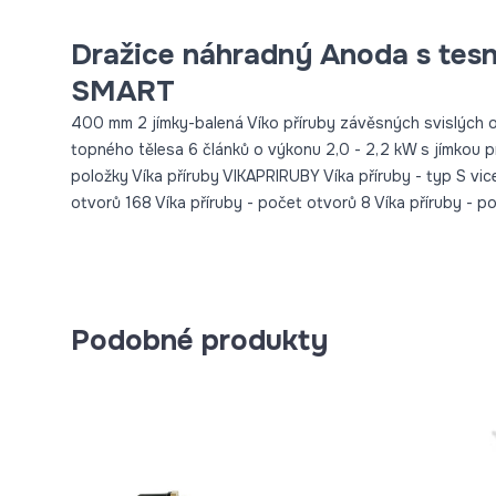
Dražice náhradný Anoda s tes
SMART
400 mm 2 jímky-balená Víko příruby závěsných svislých oh
topného tělesa 6 článků o výkonu 2,0 - 2,2 kW s jímkou p
položky Víka příruby VIKAPRIRUBY Víka příruby - typ S vic
otvorů 168 Víka příruby - počet otvorů 8 Víka příruby - po
Podobné produkty