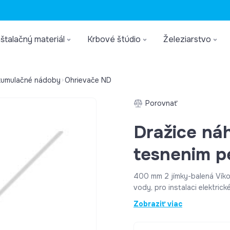
štalačný materiál
Krbové štúdio
Železiarstvo
kumulačné nádoby
Ohrievače ND
Porovnať
Dražice ná
tesnenim 
400 mm 2 jímky-balená Víko příruby závěsných svislých ohřívačů
vody, pro instalaci elektri
2,0 - 2,2 kW s jímkou pro čidla. Paramet
Zobraziť viac
položky Víka příruby VIKAPRI
Víka příruby - roztečný prům