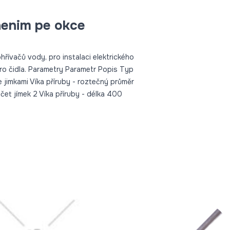
nenim pe okce
řívačů vody, pro instalaci elektrického
ro čidla. Parametry Parametr Popis Typ
e jimkami Víka příruby - roztečný průměr
čet jímek 2 Víka příruby - délka 400