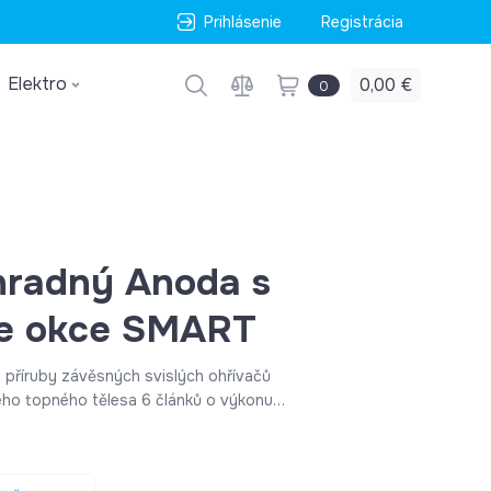
Prihlásenie
Registrácia
Elektro
0,00 €
0
hradný Anoda s
pe okce SMART
ckého topného tělesa 6 článků o výkonu
ry Parametr Popis Typ
RUBY Víka příruby - typ S vice jimkami
ěr otvorů 168 Víka příruby - počet