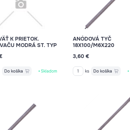
ÄŤ K PRIETOK.
ANÓDOVÁ TYČ
OHRIEVAČU MODRÁ ST. TYP
18X100/M6X220
€
3,60 €
s
Do košíka
Skladom
ks
Do košíka