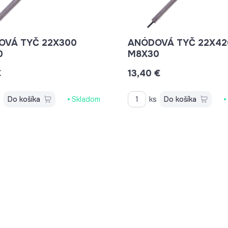
 TYČ 22X300
ANÓDOVÁ TYČ 22X420
0
M8X30
€
13,40 €
s
Do košíka
Skladom
ks
Do košíka