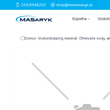
034/6946200
shop@masmasaryk.sk
Kúpeľne
Vodoin
Domov
Vodoinštalačný materiál
Ohrievače vody, a