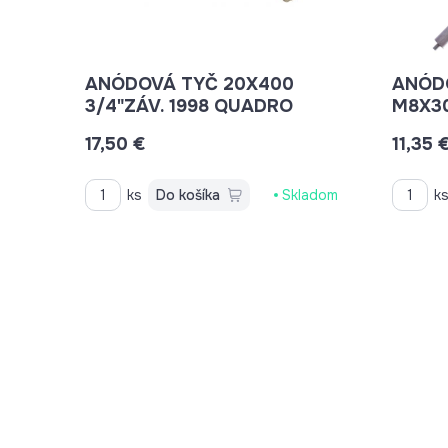
ANÓDOVÁ TYČ 20X400
ANÓDOVÁ
3/4"ZÁV. 1998 QUADRO
M8X3
17,50 €
11,35 
ks
Do košíka
Skladom
k