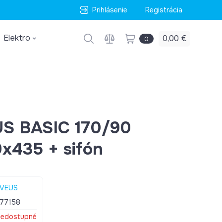
Prihlásenie
Registrácia
Elektro
0,00 €
0
US BASIC 170/90
x435 + sifón
LVEUS
77158
edostupné