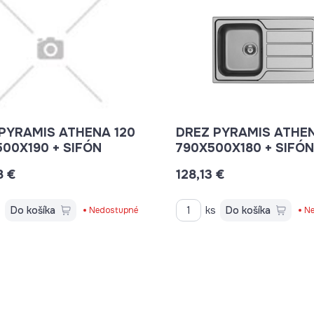
PYRAMIS ATHENA 120
DREZ PYRAMIS ATHE
500X190 + SIFÓN
790X500X180 + SIFÓN
8 €
128,13 €
s
Do košíka
ks
Do košíka
Nedostupné
Ne