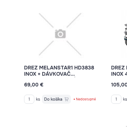
DREZ MELANSTAR1 HD3838
DREZ
INOX + DÁVKOVAČ
INOX 
380X380X210 + SIFÓN
69,00 €
105,0
ks
Do košíka
k
Nedostupné