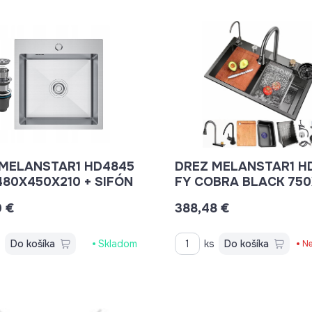
 MELANSTAR1 HD4845
DREZ MELANSTAR1 H
480X450X210 + SIFÓN
FY COBRA BLACK 75
S PRÍSLUŠENSTVOM
0 €
388,48 €
s
Do košíka
Skladom
ks
Do košíka
Ne