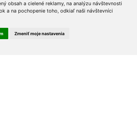
ný obsah a cielené reklamy, na analýzu návštevnosti
k a na pochopenie toho, odkiaľ naši návštevníci
am
Zmeniť moje nastavenia
30 rokov na trhu