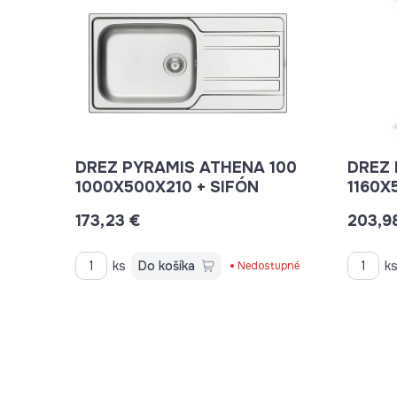
DREZ PYRAMIS ATHENA 100
DREZ 
1000X500X210 + SIFÓN
1160X
173,23 €
203,9
ks
Do košíka
k
Nedostupné