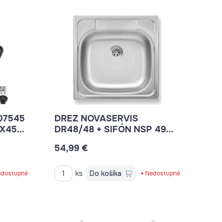
D7545
DREZ NOVASERVIS
0X450
DR48/48 + SIFÓN NSP 49
48X48X16
54,99 €
ks
Do košíka
dostupné
Nedostupné