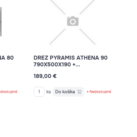
NA 80
DREZ PYRAMIS ATHENA 90
790X500X190 +
SIFÓN,DVOJDREZ
189,00 €
ks
Do košíka
dostupné
Nedostupné