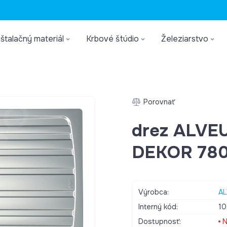
štalačný materiál
Krbové štúdio
Železiarstvo
Porovnať
drez ALVE
DEKOR 780
Výrobca:
A
Interný kód:
10
Dostupnosť:
N