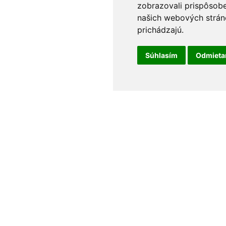
zobrazovali prispôsobe
našich webových stráno
prichádzajú.
Súhlasím
Odmiet
t
Odborné poradenstvo