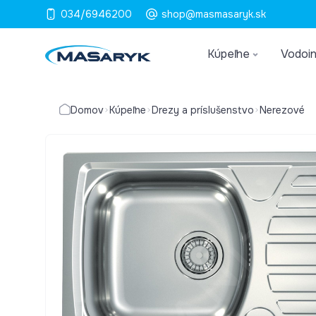
034/6946200
shop@masmasaryk.sk
Kúpeľne
Vodoin
Domov
Kúpeľne
Drezy a príslušenstvo
Nerezové