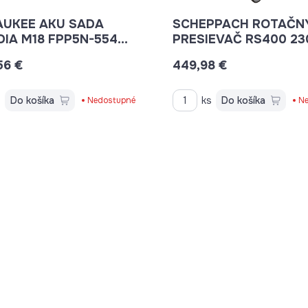
AUKEE AKU SADA
SCHEPPACH ROTAČN
IA M18 FPP5N-554B
PRESIEVAČ RS400 23
92526
56 €
449,98 €
s
Do košíka
ks
Do košíka
Nedostupné
Ne