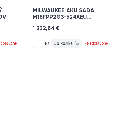
Ý
MILWAUKEE AKU SADA
0V
M18FPP2G3-524XEU
4933492529
1 232,64 €
ks
Do košíka
dostupné
Nedostupné