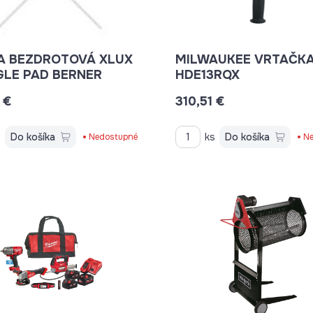
XLUX
MILWAUKEE VRTAČK
GLE PAD BERNER
HDE13RQX
 €
310,51 €
s
Do košíka
ks
Do košíka
Nedostupné
Ne