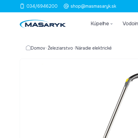
034/6946200
shop@masmasaryk.sk
Kúpeľne
Vodoin
Domov
Železiarstvo
Náradie elektrické