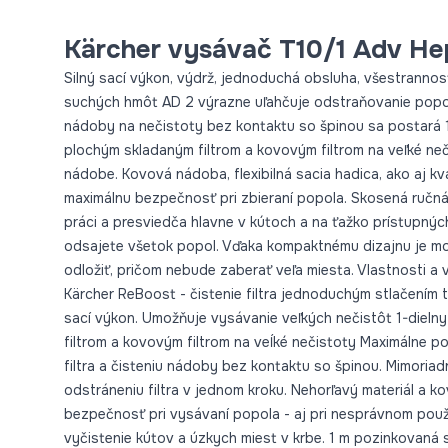
Kärcher vysávač T10/1 Adv He
Silný sací výkon, výdrž, jednoduchá obsluha, všestranno
suchých hmôt AD 2 výrazne uľahčuje odstraňovanie popo
nádoby na nečistoty bez kontaktu so špinou sa postará 1
plochým skladaným filtrom a kovovým filtrom na veľké neči
nádobe. Kovová nádoba, flexibilná sacia hadica, ako aj k
maximálnu bezpečnosť pri zbieraní popola. Skosená ručná
práci a presviedča hlavne v kútoch a na ťažko prístupnýc
odsajete všetok popol. Vďaka kompaktnému dizajnu je m
odložiť, pričom nebude zaberať veľa miesta. Vlastnosti a v
Kärcher ReBoost - čistenie filtra jednoduchým stlačením t
sací výkon. Umožňuje vysávanie veľkých nečistôt 1-dieln
filtrom a kovovým filtrom na veĺké nečistoty Maximálne 
filtra a čisteniu nádoby bez kontaktu so špinou. Mimori
odstráneniu filtra v jednom kroku. Nehorľavý materiál a 
bezpečnosť pri vysávaní popola - aj pri nesprávnom použ
vyčistenie kútov a úzkych miest v krbe. 1 m pozinkovaná sa