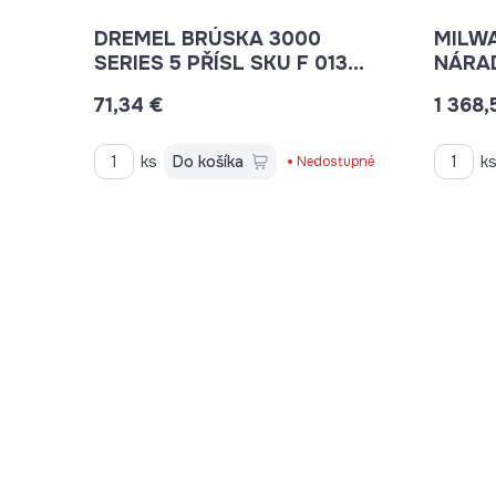
DREMEL BRÚSKA 3000
MILW
SERIES 5 PŘÍSL SKU F 013
NÁRAD
300 0JW
49334
71,34 €
1 368,
ks
Do košíka
k
Nedostupné