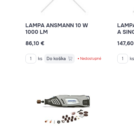
LAMPA ANSMANN 10 W
LAMPA BEZDROTOVÁ 
1000 LM
A SIN
86,10 €
147,60
ks
Do košíka
k
Nedostupné