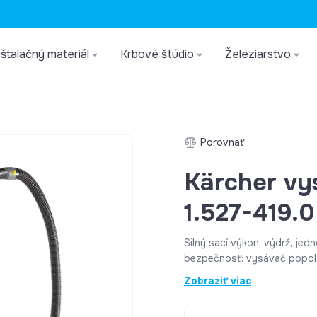
štalačný materiál
Krbové štúdio
Železiarstvo
Porovnať
Kärcher vy
1.527-419.0
Silný sací výkon, výdrž, je
bezpečnosť: vysávač popol
uľahčuje odstraňovanie popo
Zobraziť viac
vyprázdňovanie nádoby na n
postará 1-dielny filtračný