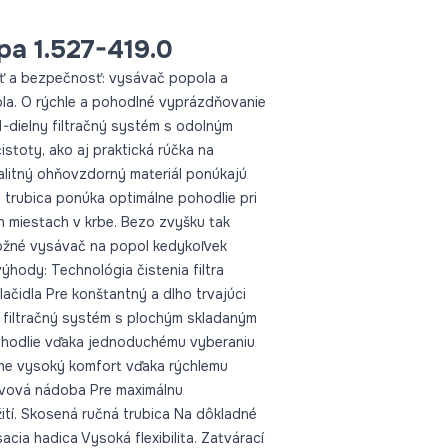
Praktická parkovacia poloha 
sacej hadice - ideálne na od
pa 1.527-419.0
práce. Veľký hák na kábel Pre bezpečné a pohodlné odkladanie
sť a bezpečnosť: vysávač popola a
elektrického kábla. Ľahký a kompaktný Jednoduchý na skladovanie.
la. O rýchle a pohodlné vyprázdňovanie
Výbava: Sacia hadica, 1.2 m,
-dielny filtračný systém s odolným
1, Polyester, nehorľavý Poh
stoty, ako aj praktická rúčka na
Pozícia opretia
valitný ohňovzdorný materiál ponúkajú
 trubica ponúka optimálne pohodlie pri
h miestach v krbe. Bezo zvyšku tak
ožné vysávač na popol kedykoľvek
ýhody: Technológia čistenia filtra
lačidla Pre konštantný a dlho trvajúci
y filtračný systém s plochým skladaným
pohodlie vďaka jednoduchému vyberaniu
adne vysoký komfort vďaka rýchlemu
kovová nádoba Pre maximálnu
ití. Skosená ručná trubica Na dôkladné
cia hadica Vysoká flexibilita. Zatvárací