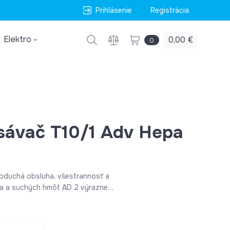
Prihlásenie
Registrácia
Elektro
0,00 €
0
sávač T10/1 Adv Hepa
dnoduchá obsluha, všestrannosť a
a a suchých hmôt AD 2 výrazne
la. O rýchle a pohodlné
ečistoty bez kontaktu so špinou sa
 systém s odolným plochým skladaným