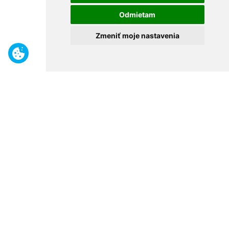
Odmietam
Zmeniť moje nastavenia
Benefity
Široký sortiment
Odborné poradenstvo
30 rokov na trhu