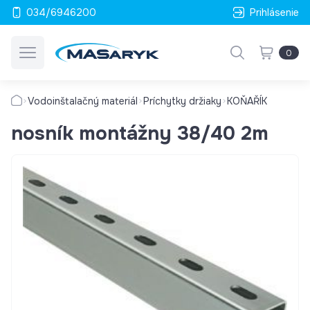
034/6946200
Prihlásenie
0
Vodoinštalačný materiál
Príchytky držiaky
KOŇAŘÍK
nosník montážny 38/40 2m