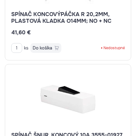
SPÍNAČ KONCOVÝPÁČKA R 20,2MM,
PLASTOVÁ KLADKA O14MM; NO + NC
41,60 €
ks
Do košíka
Nedostupné
SPÍNAČ ŠNUR. KONCOVÝ 10A 3555-01927