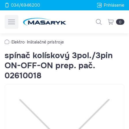
034/6946200
Prihlásenie
0
Elektro
Inštalačné prístroje
spínač kolískový 3pol./3pin
ON-OFF-ON prep. pač.
02610018