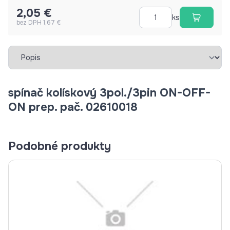
2,05 €
ks
bez DPH 1,67 €
Vybrať záložku
spínač kolískový 3pol./3pin ON-OFF-
ON prep. pač. 02610018
Podobné produkty