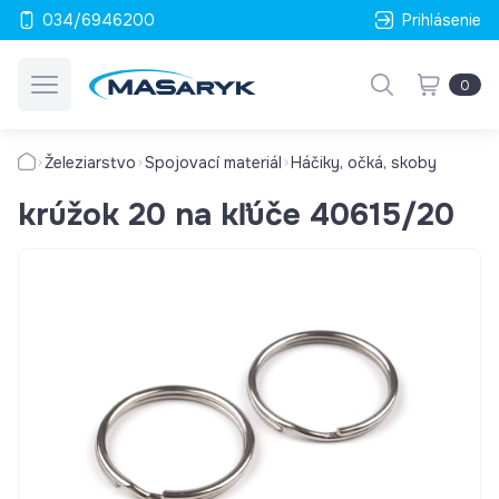
034/6946200
Prihlásenie
0
Železiarstvo
Spojovací materiál
Háčiky, očká, skoby
krúžok 20 na kľúče 40615/20