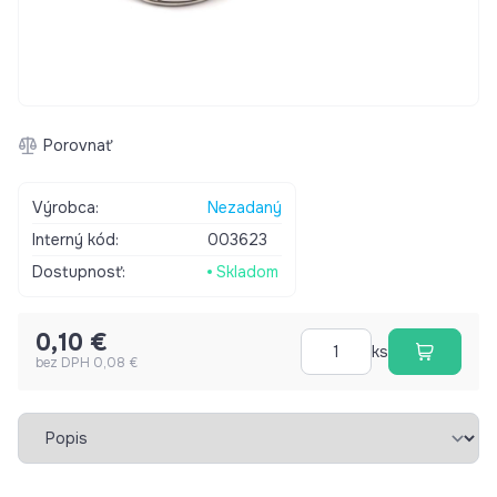
Porovnať
Výrobca:
Nezadaný
Interný kód:
003623
Dostupnosť:
Skladom
0,10 €
ks
bez DPH 0,08 €
Vybrať záložku