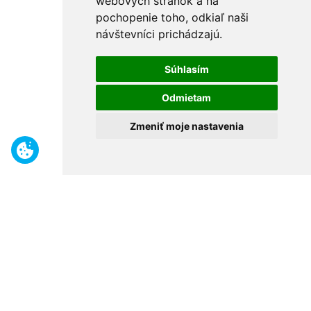
webových stránok a na
pochopenie toho, odkiaľ naši
návštevníci prichádzajú.
Súhlasím
Odmietam
Zmeniť moje nastavenia
Benefity
Široký sortiment
Odborné poradenstvo
30 rokov na trhu