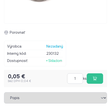
Porovnať
Výrobca:
Nezadaný
Interný kód:
230132
Dostupnosť:
Skladom
0,05 €
ks
bez DPH 0,04 €
Vybrať záložku