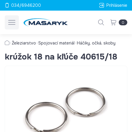
034/6946200
Prihlásenie
0
Železiarstvo
Spojovací materiál
Háčiky, očká, skoby
krúžok 18 na kľúče 40615/18