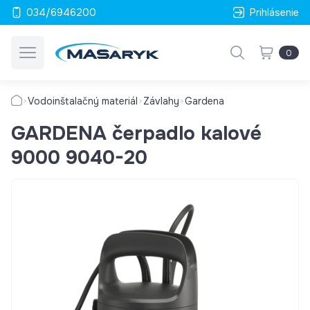
034/6946200
Prihlásenie
0
Vodoinštalačný materiál
Závlahy
Gardena
GARDENA čerpadlo kalové
9000 9040-20