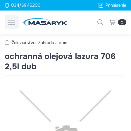
034/6946200
Prihlásenie
0
Železiarstvo
Záhrada a dom
ochranná olejová lazura 706
2,5l dub