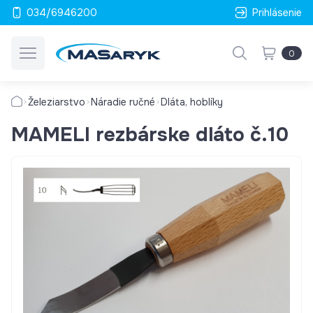
034/6946200
Prihlásenie
0
Železiarstvo
Náradie ručné
Dláta, hoblíky
MAMELI rezbárske dláto č.10