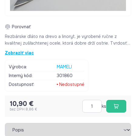
Porovnať
Rezbárske dláto na drevo a linoryt, je vyrobené ručne z
kvalitnej zušľachtenej ocele, ktorá dobre drží ostrie. Tvrdosť
nástroja 58 HRC je zaručená kalením. Parametre: Profil
Zobraziť viac
zahnutý nôž vpravo Dĺžka rúčky 7 cm Dĺžka noža 6 cm
Výrobca:
MAMELI
Interný kód:
301860
Dostupnosť:
Nedostupné
10,90 €
ks
bez DPH 8,86 €
Vybrať záložku