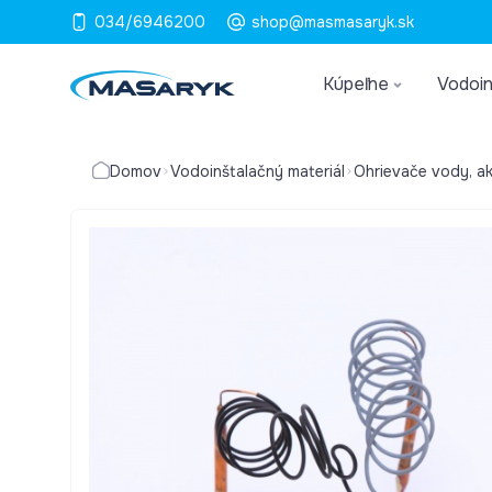
034/6946200
shop@masmasaryk.sk
Kúpeľne
Vodoin
Domov
Vodoinštalačný materiál
Ohrievače vody, a