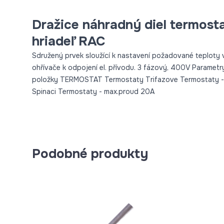
Dražice náhradný diel termost
hriadeľ RAC
Sdružený prvek sloužící k nastavení požadované teploty v
ohřívače k odpojení el. přívodu. 3 fázový, 400V Parame
položky TERMOSTAT Termostaty Trifazove Termostaty - 
Spinaci Termostaty - max.proud 20A
Podobné produkty