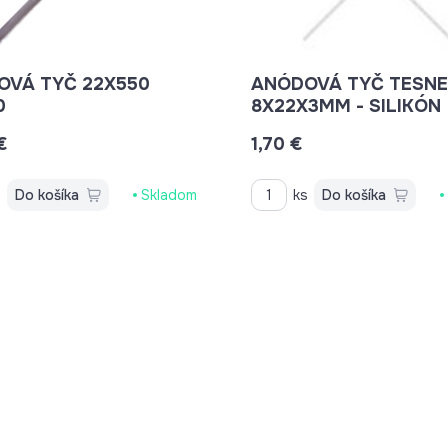
 TYČ 22X550
ANÓDOVÁ TYČ TESNE
0
8X22X3MM - SILIKÓN
€
1,70 €
s
Do košíka
Skladom
ks
Do košíka