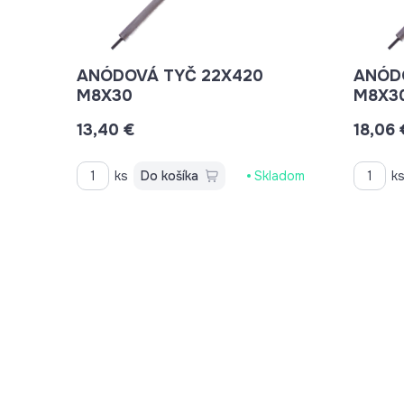
ANÓDOVÁ TYČ 22X420
ANÓDOVÁ
M8X30
M8X3
13,40 €
18,06 
ks
Do košíka
Skladom
k