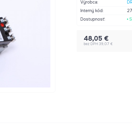
max.proud 20A
Výrobca:
DR
Interný kód:
2
Dostupnosť:
S
48,05 €
bez DPH 39,07 €