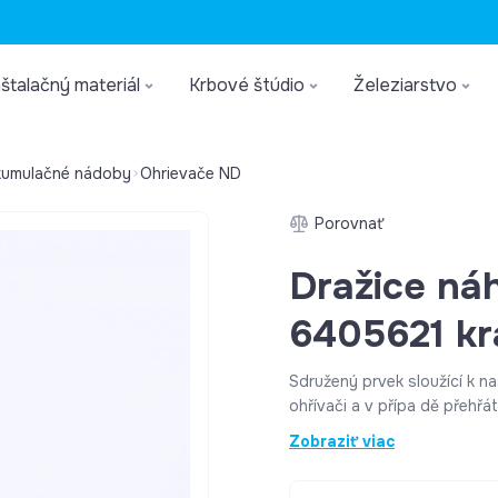
štalačný materiál
Krbové štúdio
Železiarstvo
kumulačné nádoby
Ohrievače ND
Porovnať
Dražice ná
6405621 kr
Sdružený prvek sloužící k 
ohřívači a v přípa dě přehřát
fázový, 400V Parametry Parametr Popis Napětí 3x400V Typ
Zobraziť viac
položky TERMOSTAT Termos
provedení Sdruzene Termost