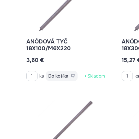
ANÓDOVÁ TYČ
ANÓD
18X100/M6X220
18X30
3,60 €
15,27 
ks
Do košíka
Skladom
k