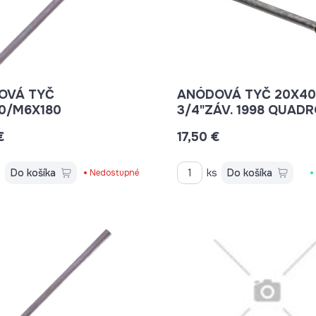
OVÁ TYČ
ANÓDOVÁ TYČ 20X400
0/M6X180
3/4"ZÁV. 1998 QUA
€
17,50 €
s
Do košíka
ks
Do košíka
Nedostupné