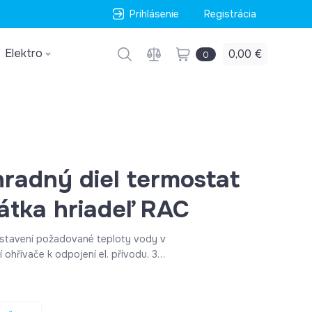
Prihlásenie
Registrácia
Elektro
0,00 €
0
hradný diel termostat
átka hriadeľ RAC
nastavení požadované teploty vody v
í ohřívače k odpojení el. přívodu. 3
taty Trifazove Termostaty -
aty - typ Spinaci Termostaty -