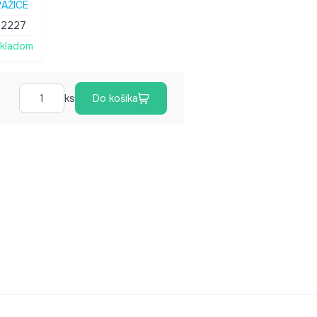
AŽICE
72227
kladom
ks
Do košíka