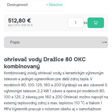
systéme Senzor regulácie vykurovacej vody možno vložiť do
Dostupnosť:
Skladom
spoločnej nádrže so senzormi elektroinštalácie Príprava teplej
vody pre objekty s teplovodným ústredným kúrením na plyn,
512,80 €
tuhé palivá v zimnom období
ks
bez DPH 416,91 €
Vybrať záložku
ohrievač vody Dražice 80 OKC
kombinovaný
Kombinovaný zvislý ohrievač vody s keramickým výhrevným
telesom a jedným výmenníkom pre ďalší zdroj tepla. V
modeloch 80, 100, 125, 160 a 200 Vyrábajú sa ako závesné S
výhrevným telesom 2,2 kW 1 záves a opera pri modeloch 80,
100 a 125; 2 závesy pre 160 a 200 Ohrievač možno napojiť na
externý teplovodný zdroj s max. teplotou 110 °C a tlakom 1
MPa Výmenník pracuje v nútenom obehu aj v samotiažnom