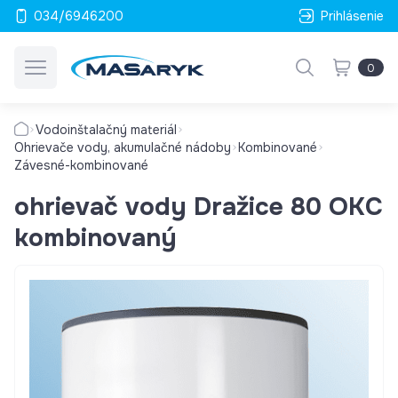
034/6946200
Prihlásenie
0
Vodoinštalačný materiál
Ohrievače vody, akumulačné nádoby
Kombinované
Závesné-kombinované
ohrievač vody Dražice 80 OKC
kombinovaný