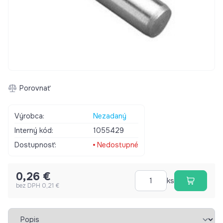
Porovnať
Výrobca:
Nezadaný
Interný kód:
1055429
Dostupnosť:
Nedostupné
0,26 €
ks
bez DPH 0,21 €
Vybrať záložku