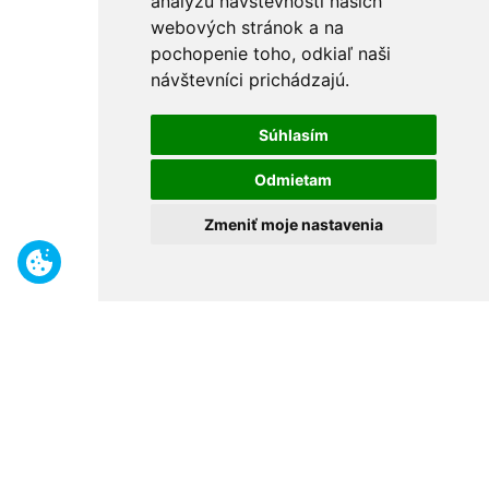
analýzu návštevnosti našich
webových stránok a na
pochopenie toho, odkiaľ naši
návštevníci prichádzajú.
Súhlasím
Odmietam
Zmeniť moje nastavenia
Benefity
Široký sortiment
Odborné poradenstvo