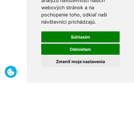
analýzu návštevnosti našich
webových stránok a na
pochopenie toho, odkiaľ naši
návštevníci prichádzajú.
Súhlasím
Odmietam
Zmeniť moje nastavenia
Benefity
Široký sortiment
Odborné poradenstvo