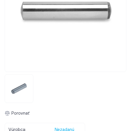
Porovnať
Výrobca:
Nezadaný