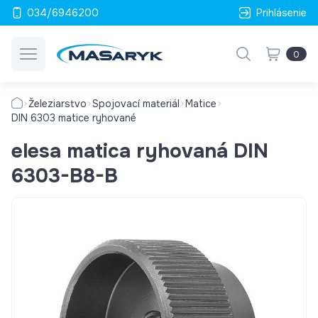
034/6946200
Prihlásenie
0
Železiarstvo
Spojovací materiál
Matice
DIN 6303 matice ryhované
elesa matica ryhovaná DIN
6303-B8-B