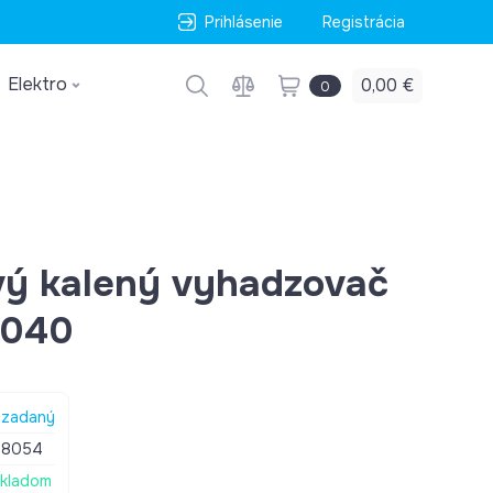
Prihlásenie
Registrácia
Elektro
0,00 €
0
ový kalený vyhadzovač
.040
zadaný
88054
kladom