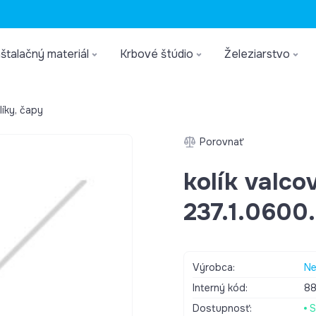
štalačný materiál
Krbové štúdio
Železiarstvo
líky, čapy
Porovnať
kolík valc
237.1.0600
Výrobca:
Ne
Interný kód:
8
Dostupnosť:
S