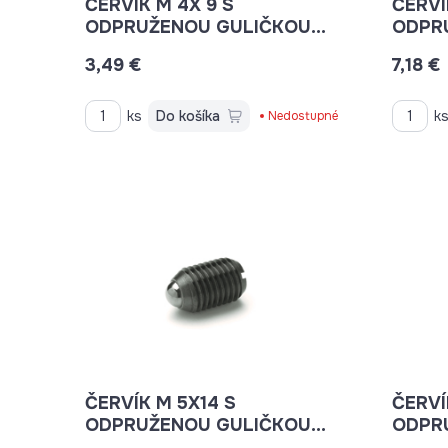
ČERVÍK M 4X 9 S
ČERVÍK M 4X
ODPRUŽENOU GULIČKOU
ODPR
NEREZ K0310.204
GN 61
3,49 €
7,18 €
ks
Do košíka
k
Nedostupné
ČERVÍK M 5X14 S
ČERVÍK M 6X
ODPRUŽENOU GULIČKOU
ODPR
K0325.05 765528
K0309