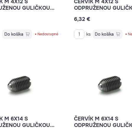
12 S
ČERVÍK M 4X12 S
UŽENOU GULIČKOU
ODPRUŽENOU GULIČ
5.3-M4-K
4X12 NEREZ GN 615.3-M4-
6,32 €
KN 6153M4KN
s
Do košíka
ks
Do košíka
Nedostupné
Ne
14 S
ČERVÍK M 6X14 S
UŽENOU GULIČKOU
ODPRUŽENOU GULIČ
.06
K0314.06