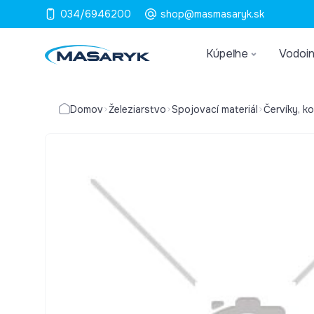
034/6946200
shop@masmasaryk.sk
Kúpeľne
Vodoin
Domov
Železiarstvo
Spojovací materiál
Červíky, ko