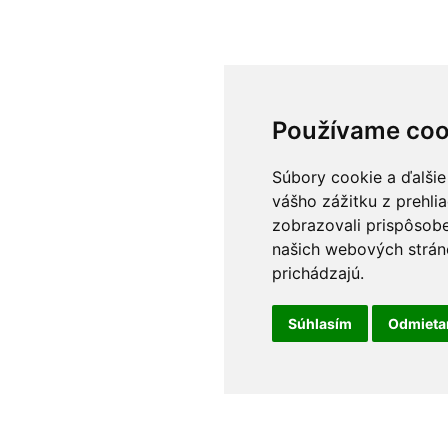
Používame coo
Súbory cookie a ďalšie
vášho zážitku z prehli
zobrazovali prispôsobe
našich webových stráno
prichádzajú.
Súhlasím
Odmiet