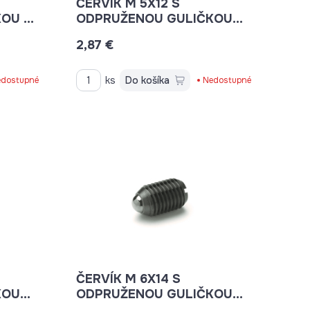
ČERVÍK M 5X12 S
KOU M
ODPRUŽENOU GULIČKOU
K0323.05 03021-05VPE
2,87 €
ks
Do košíka
dostupné
Nedostupné
ČERVÍK M 6X14 S
KOU
ODPRUŽENOU GULIČKOU
K0323.06 765439