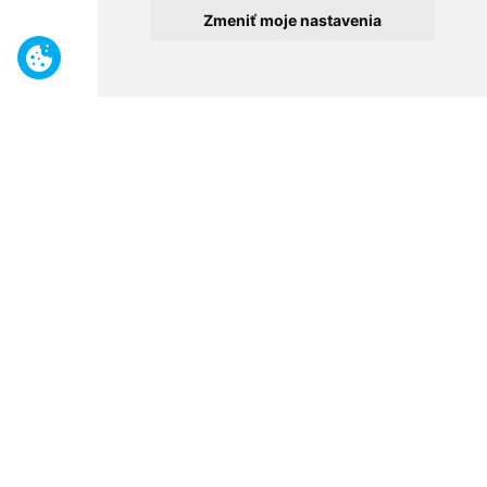
Zmeniť moje nastavenia
Benefity
Široký sortiment
Odborné poradenstvo
30 rokov na trhu
Naše predajne