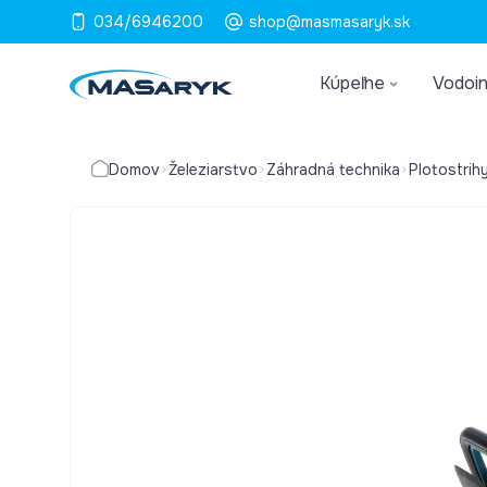
034/6946200
shop@masmasaryk.sk
Kúpeľne
Vodoin
Domov
Železiarstvo
Záhradná technika
Plotostrihy