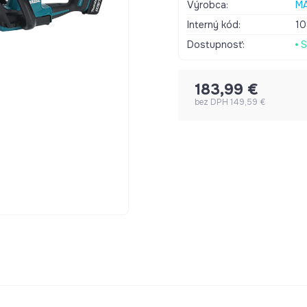
pA) 79 dB (A) Faktor akustick
Výrobca:
MA
Interný kód:
1
Dostupnosť:
S
183,99 €
bez DPH 149,59 €