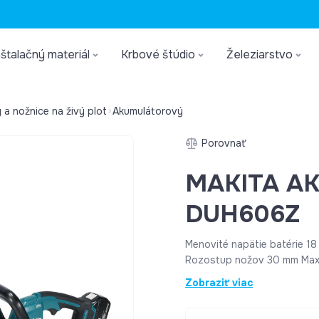
štalačný materiál
Krbové štúdio
Železiarstvo
 a nožnice na živý plot
Akumulátorový
Porovnať
MAKITA AKU
DUH606Z
Menovité napätie batérie 18
Rozostup nožov 30 mm Maxi
dĺžka rezu 60 cm Rozmery (
Zobraziť viac
Hmotnosť (EPTA) 2,7 - 3,0 kg
Faktor neistoty vibrácií (K) 