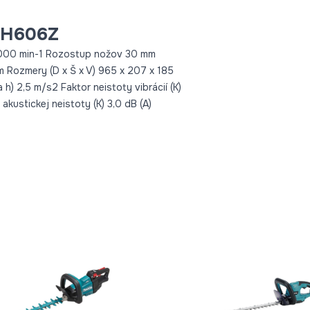
UH606Z
4 000 min-1 Rozostup nožov 30 mm
 Rozmery (D x Š x V) 965 x 207 x 185
 h) 2,5 m/s2 Faktor neistoty vibrácií (K)
akustickej neistoty (K) 3,0 dB (A)