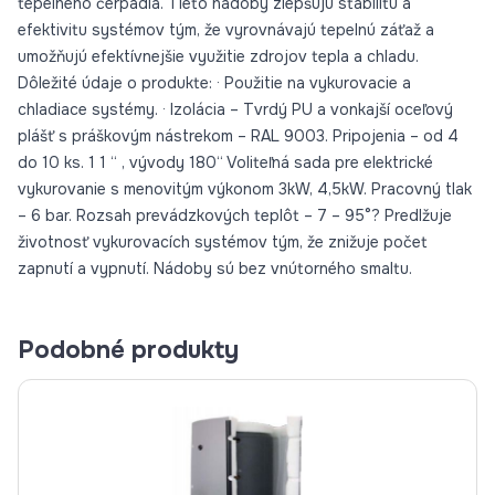
tepelného čerpadla. Tieto nádoby zlepšujú stabilitu a
efektivitu systémov tým, že vyrovnávajú tepelnú záťaž a
umožňujú efektívnejšie využitie zdrojov tepla a chladu.
Dôležité údaje o produkte: · Použitie na vykurovacie a
chladiace systémy. · Izolácia – Tvrdý PU a vonkajší oceľový
plášť s práškovým nástrekom – RAL 9003. Pripojenia – od 4
do 10 ks. 1 1 “ , vývody 180“ Voliteľná sada pre elektrické
vykurovanie s menovitým výkonom 3kW, 4,5kW. Pracovný tlak
– 6 bar. Rozsah prevádzkových teplôt – 7 – 95°? Predlžuje
životnosť vykurovacích systémov tým, že znižuje počet
zapnutí a vypnutí. Nádoby sú bez vnútorného smaltu.
Podobné produkty