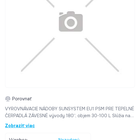
Porovnať
VYROVNÁVACIE NÁDOBY SUNSYSTEM EU1 PSM PRE TEPELNÉ
ČERPADLÁ ZÁVESNÉ vývody 180“, objem 30-100 L Slúžia na
akumuláciu horúceho alebo studeného teplonosného média
Zobraziť viac
generovaného tepelným čerpadlom. Môže sa použiť aj ako
vyrovnávacia nádrž. Zabraňuje častému zapínaniu a vypínaniu