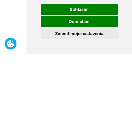
Súhlasím
Odmietam
Zmeniť moje nastavenia
Benefity
Široký sortiment
Odborné poradenstvo
30 rokov na trhu