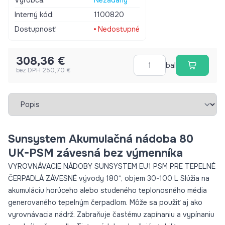
Výrobca:
Nezadaný
tepelného čerpadla. Tieto nádoby zlepšujú stabilitu a
Interný kód:
1100820
efektivitu systémov tým, že vyrovnávajú tepelnú záťaž a
umožňujú efektívnejšie využitie zdrojov tepla a chladu.
Dostupnosť:
Nedostupné
Dôležité údaje o produkte: · Použitie na vykurovacie a
chladiace systémy. · Izolácia – Tvrdý PU a vonkajší oceľový
308,36 €
plášť s práškovým nástrekom – RAL 9003. Pripojenia – od 4
bal
bez DPH 250,70 €
do 10 ks. 1 1 “ , vývody 180“ Voliteľná sada pre elektrické
vykurovanie s menovitým výkonom 3kW, 4,5kW. Pracovný tlak
– 6 bar. Rozsah prevádzkových teplôt – 7 – 95°? Predlžuje
Vybrať záložku
životnosť vykurovacích systémov tým, že znižuje počet
zapnutí a vypnutí. Nádoby sú bez vnútorného smaltu.
Sunsystem Akumulačná nádoba 80
UK-PSM závesná bez výmenníka
VYROVNÁVACIE NÁDOBY SUNSYSTEM EU1 PSM PRE TEPELNÉ
ČERPADLÁ ZÁVESNÉ vývody 180“, objem 30-100 L Slúžia na
akumuláciu horúceho alebo studeného teplonosného média
generovaného tepelným čerpadlom. Môže sa použiť aj ako
vyrovnávacia nádrž. Zabraňuje častému zapínaniu a vypínaniu