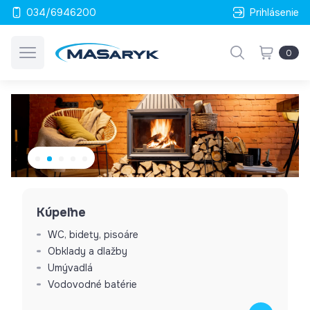
034/6946200
Prihlásenie
0
Kúpeľne
WC, bidety, pisoáre
Obklady a dlažby
Umývadlá
Vodovodné batérie