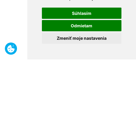
Súhlasím
Odmietam
Zmeniť moje nastavenia
Benefity
Široký sortiment
Odborné poradenstvo
30 rokov na trhu