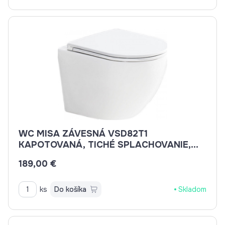
WC MISA ZÁVESNÁ VSD82T1
KAPOTOVANÁ, TICHÉ SPLACHOVANIE,
RIMLESS, 495X360X370, VR. SEDÁTKA
189,00 €
CSS113S
ks
Do košíka
Skladom