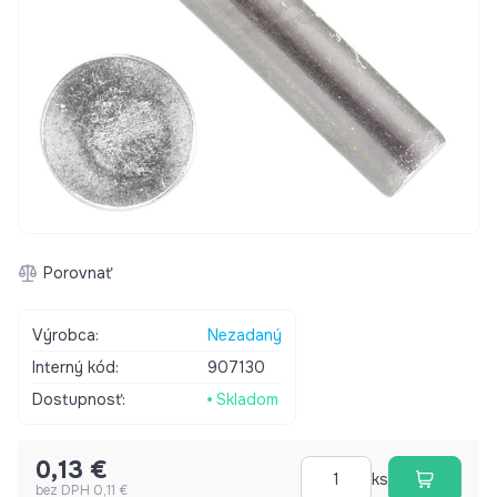
Porovnať
Výrobca:
Nezadaný
Interný kód:
907130
Dostupnosť:
Skladom
0,13 €
ks
bez DPH 0,11 €