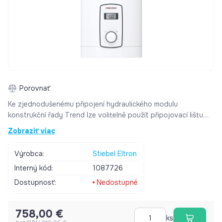
Porovnať
Ke zjednodušenému připojení hydraulického modulu
konstrukční řady Trend lze volitelně použít připojovací lištu
ASL-HM nebo AS-HM Trend. Technická data Výška 285 mm
Zobraziť viac
Šířka 580 mm Hloubka 215 mm Hmotnost 4,50 kg Připojení 28
mm
Výrobca:
Stiebel Eltron
Interný kód:
1087726
Dostupnosť:
Nedostupné
758,00 €
ks