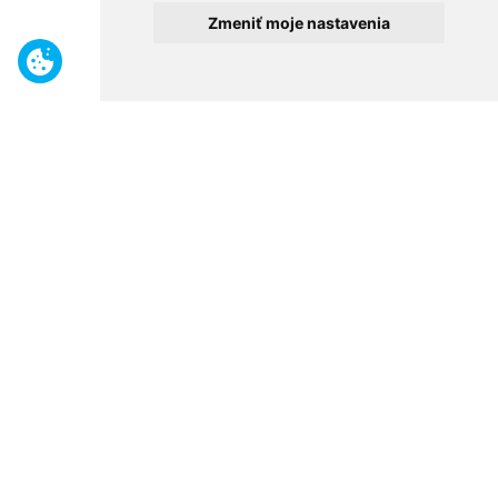
Zmeniť moje nastavenia
Benefity
Široký sortiment
Odborné poradenstvo
30 rokov na trhu
Naše predajne