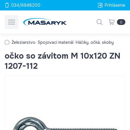
034/6946200
Prihlásenie
0
Železiarstvo
Spojovací materiál
Háčiky, očká, skoby
očko so závitom M 10x120 ZN
1207-112