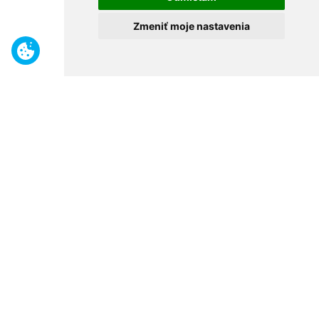
Zmeniť moje nastavenia
Benefity
Široký sortiment
Odborné poradenstvo
30 rokov na trhu
Naše predajne