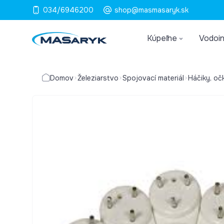
034/6946200
shop@masmasaryk.sk
Kúpeľne
Vodoin
Domov
Železiarstvo
Spojovací materiál
Háčiky, oč