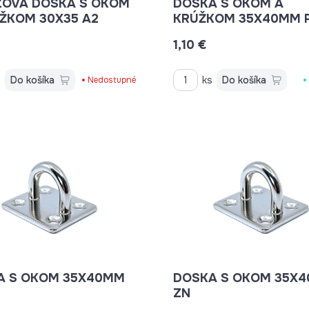
ZOVÁ DOSKA S OKOM
DOSKA S OKOM A
ŽKOM 30X35 A2
KRÚŽKOM 35X40MM P
OKA 40MM
1,10 €
s
Do košíka
ks
Do košíka
Nedostupné
A S OKOM 35X40MM
DOSKA S OKOM 35X
ZN