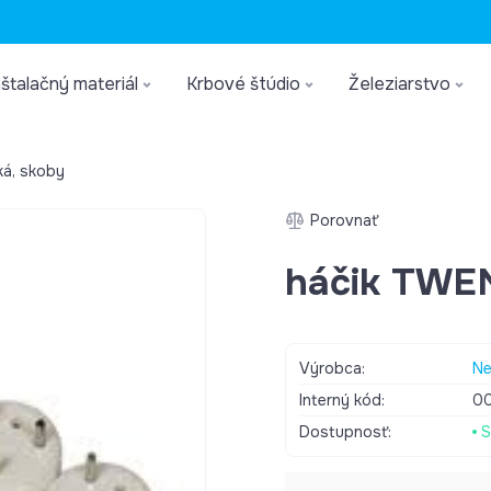
štalačný materiál
Krbové štúdio
Železiarstvo
ká, skoby
Porovnať
háčik TWE
Výrobca:
Ne
Interný kód:
0
Dostupnosť:
S