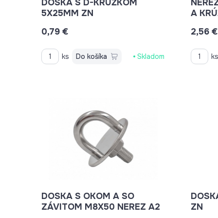
DOSKA S D-KRÚŽKOM
NERE
5X25MM ZN
A KRÚ
0,79 €
2,56 €
ks
Do košíka
Skladom
k
DOSKA S OKOM A SO
DOSK
ZÁVITOM M8X50 NEREZ A2
ZN