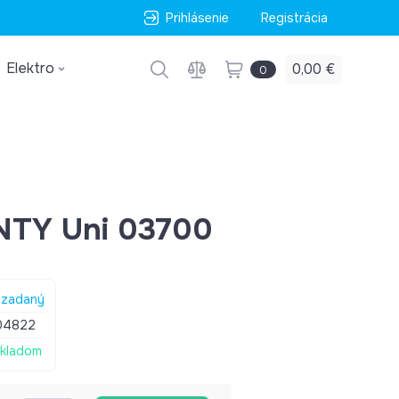
Prihlásenie
Registrácia
Elektro
0,00 €
0
NTY Uni 03700
zadaný
04822
kladom