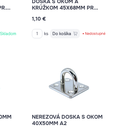
DOSKA S OKOM A
R.
KRÚŽKOM 45X68MM PR
OKA 50MM
1,10 €
Skladom
ks
Do košíka
Nedostupné
40MM
NEREZOVÁ DOSKA S OKOM
40X50MM A2