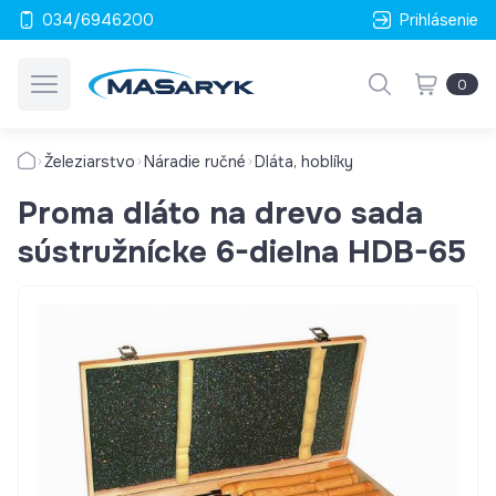
034/6946200
Prihlásenie
0
Železiarstvo
Náradie ručné
Dláta, hoblíky
Proma dláto na drevo sada
sústružnícke 6-dielna HDB-65