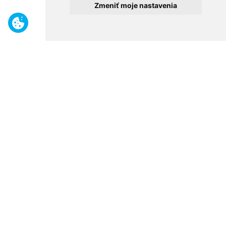
Zmeniť moje nastavenia
Benefity
Široký sortiment
Odborné poradenstvo
30 rokov na trhu
Naše predajne