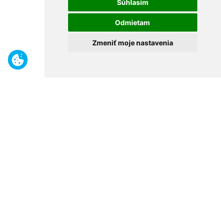
Súhlasím
Odmietam
Zmeniť moje nastavenia
Benefity
Široký sortiment
Odborné poradenstvo
30 rokov na trhu