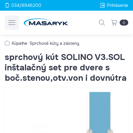
034/6946200
Prihlásenie
0
Kúpeľne
Sprchové kúty a zásteny
sprchový kút SOLINO V3.SOL
inštalačný set pre dvere s
boč.stenou,otv.von i dovnútra