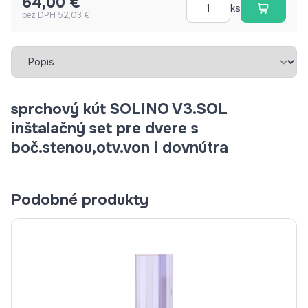
64,00 €
ks
bez DPH 52,03 €
Vybrať záložku
sprchový kút SOLINO V3.SOL
inštalačný set pre dvere s
boč.stenou,otv.von i dovnútra
Podobné produkty