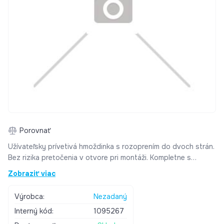
Porovnať
Užívateľsky prívetivá hmoždinka s rozoprením do dvoch strán.
Bez rizika pretočenia v otvore pri montáži. Kompletne s
príchytkami pre zrkadlo Priemer vrtáku 6 mm Dĺžka kotvy 30
Zobraziť viac
mm Min. hĺbka vyvŕtaného otvoru 45 mm Min. kotevná hĺbka 30
mm Priemer skrutky 4,5 mm Dĺžka skrutky 40 mm
Výrobca:
Nezadaný
Interný kód:
1095267