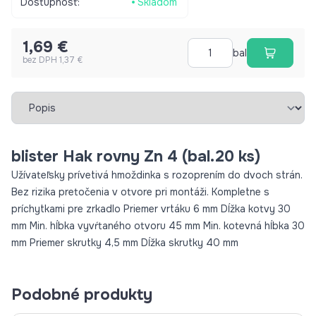
Dostupnosť:
Skladom
1,69 €
bal
bez DPH 1,37 €
Vybrať záložku
blister Hak rovny Zn 4 (bal.20 ks)
Užívateľsky prívetivá hmoždinka s rozoprením do dvoch strán.
Bez rizika pretočenia v otvore pri montáži. Kompletne s
príchytkami pre zrkadlo Priemer vrtáku 6 mm Dĺžka kotvy 30
mm Min. hĺbka vyvŕtaného otvoru 45 mm Min. kotevná hĺbka 30
mm Priemer skrutky 4,5 mm Dĺžka skrutky 40 mm
Podobné produkty