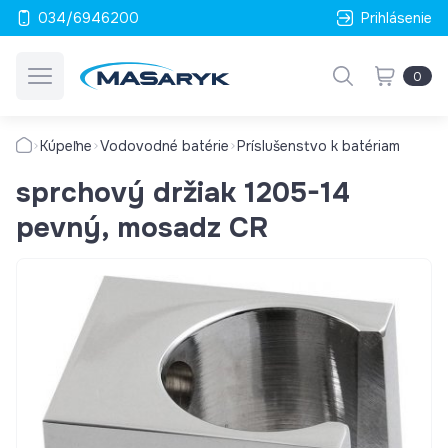
034/6946200
Prihlásenie
0
Kúpeľne
Vodovodné batérie
Príslušenstvo k batériam
sprchový držiak 1205-14
pevný, mosadz CR