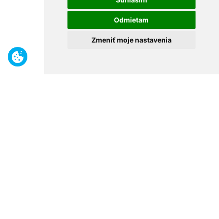
Odmietam
Zmeniť moje nastavenia
Benefity
Široký sortiment
Odborné poradenstvo
30 rokov na trhu