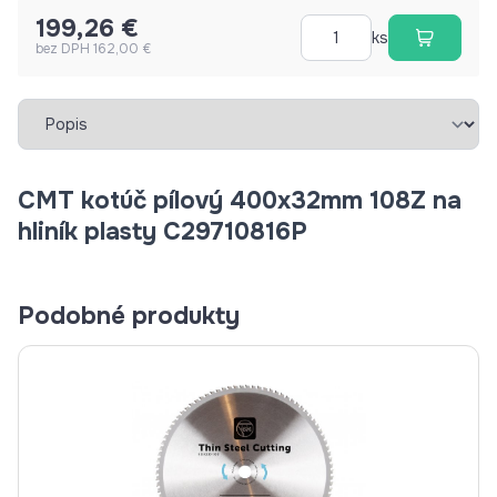
199,26 €
ks
bez DPH 162,00 €
Vybrať záložku
CMT kotúč pílový 400x32mm 108Z na
hliník plasty C29710816P
Podobné produkty