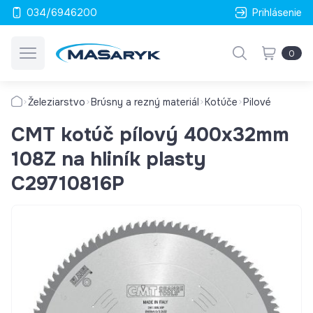
034/6946200
Prihlásenie
0
Železiarstvo
Brúsny a rezný materiál
Kotúče
Pilové
CMT kotúč pílový 400x32mm
108Z na hliník plasty
C29710816P