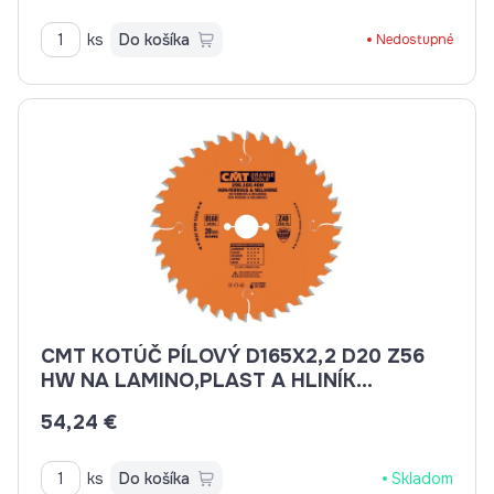
ks
Do košíka
Nedostupné
CMT KOTÚČ PÍLOVÝ D165X2,2 D20 Z56
HW NA LAMINO,PLAST A HLINÍK
C29616556H
54,24 €
ks
Do košíka
Skladom