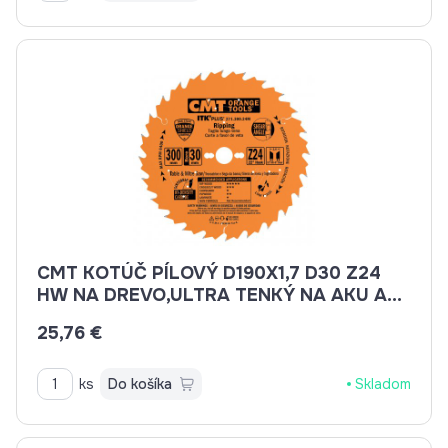
CMT KOTÚČ PÍLOVÝ D190X1,7 D30 Z24
HW NA DREVO,ULTRA TENKÝ NA AKU AJ
ELEKTRICKÉ PÍLY C27119024M
25,76 €
ks
Do košíka
Skladom