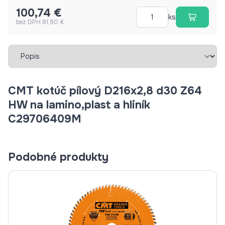
100,74 €
ks
bez DPH 81,90 €
Vybrať záložku
CMT kotúč pílový D216x2,8 d30 Z64
HW na lamino,plast a hliník
C29706409M
Podobné produkty