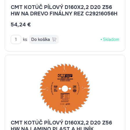
CMT KOTÚČ PÍLOVÝ D160X2,2 D20 Z56
HW NA DREVO FINÁLNY REZ C29216056H
54,24 €
ks
Do košíka
Skladom
CMT KOTÚČ PÍLOVÝ D160X2,2 D20 Z56
HW NA LAMINO,PLAST A HLINÍK