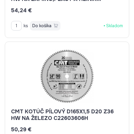
C29616056H
54,24 €
ks
Do košíka
Skladom
CMT KOTÚČ PÍLOVÝ D165X1,5 D20 Z36
HW NA ŽELEZO C22603606H
50,29 €