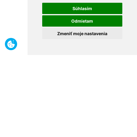
Súhlasím
Odmietam
Zmeniť moje nastavenia
Benefity
Široký sortiment
Odborné poradenstvo
30 rokov na trhu