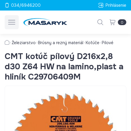
034/6946200
Prihlásenie
0
Železiarstvo
Brúsny a rezný materiál
Kotúče
Pilové
CMT kotúč pílový D216x2,8
d30 Z64 HW na lamino,plast a
hliník C29706409M