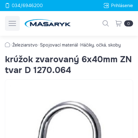
034/6946200
Prihlásenie
0
Železiarstvo
Spojovací materiál
Háčiky, očká, skoby
krúžok zvarovaný 6x40mm ZN
tvar D 1270.064