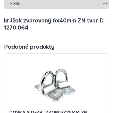
krúžok zvarovaný 6x40mm ZN tvar D
1270.064
Podobné produkty
DOSKA S D-KRÚŽKOM 5X25MM ZN