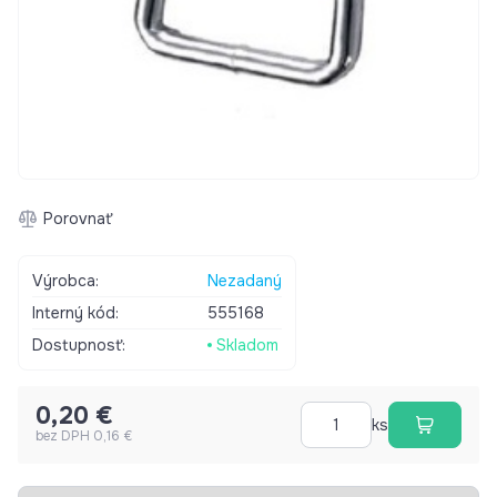
Porovnať
Výrobca:
Nezadaný
Interný kód:
555168
Dostupnosť:
Skladom
0,20 €
ks
bez DPH 0,16 €
Vybrať záložku