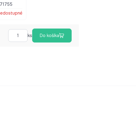
71755
edostupné
ks
Do košíka