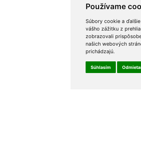
Používame coo
Súbory cookie a ďalšie
vášho zážitku z prehli
zobrazovali prispôsobe
našich webových stráno
prichádzajú.
Súhlasím
Odmiet
t
Odborné poradenstvo