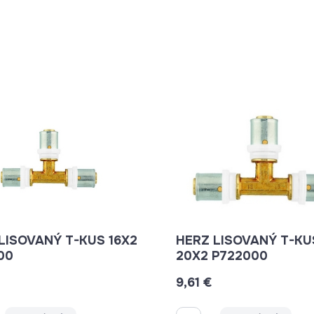
VANÝ T-KUS 16X2
HERZ LISOVANÝ T-KUS
00
20X2 P722000
€
9,61 €