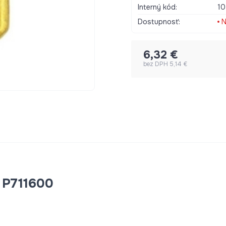
Interný kód:
10
Dostupnosť:
N
6,32 €
bez DPH 5,14 €
° P711600