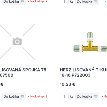
s
Do košíka
ks
Do košíka
Nedostupné
LISOVANÁ SPOJKA 75
HERZ LISOVANÝ T-KUS 20-
 P707500
16-16 P722003
 €
10,23 €
s
Do košíka
ks
Do košíka
Nedostupné
Ne