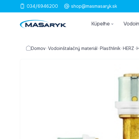
034/6946200
shop@masmasaryk.sk
Kúpeľne
Vodoin
Domov
Vodoinštalačný materiál
Plasthliník
HERZ
H