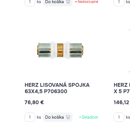
ks
Do košíka
k
Nedostupné
HERZ LISOVANÁ SPOJKA
HERZ 
63X4,5 P706300
X 5
76,80 €
146,12
ks
Do košíka
Skladom
k