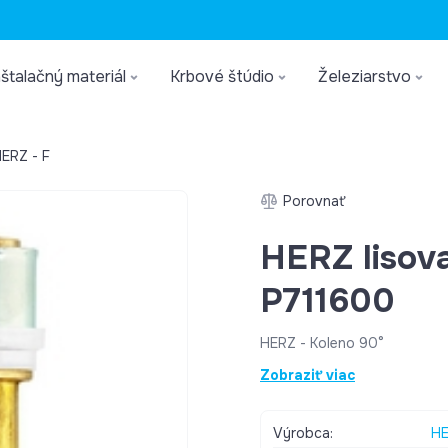
štalačný materiál
Krbové štúdio
Železiarstvo
ERZ - F
Porovnať
HERZ lisov
P711600
HERZ - Koleno 90°
Zobraziť viac
Výrobca:
H