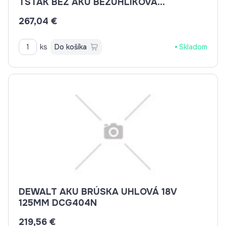
TSTAK BEZ AKU BEZUHLÍKOVÁ
DCW220NT
267,04 €
ks
Do košíka
Skladom
DEWALT AKU BRÚSKA UHLOVÁ 18V
125MM DCG404N
219,56 €