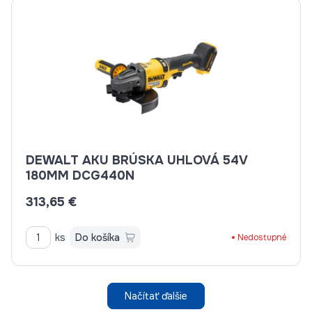
DEWALT AKU BRÚSKA UHLOVÁ 54V
180MM DCG440N
313,65 €
ks
Do košíka
Nedostupné
Načítať ďalšie