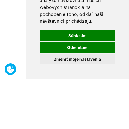
analýzu návštevnosti našich
webových stránok a na
pochopenie toho, odkiaľ naši
návštevníci prichádzajú.
Súhlasím
Odmietam
Zmeniť moje nastavenia
Benefity
Široký sortiment
Odborné poradenstvo