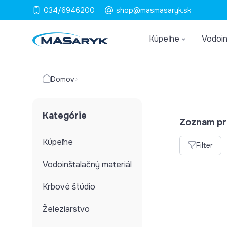
034/6946200
shop@masmasaryk.sk
Kúpeľne
Vodoin
Domov
Kategórie
Zoznam pr
Kúpeľne
Filter
Vodoinštalačný materiál
Krbové štúdio
Železiarstvo