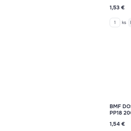
1,53 €
ks
BMF DO
PP18 2
1,54 €