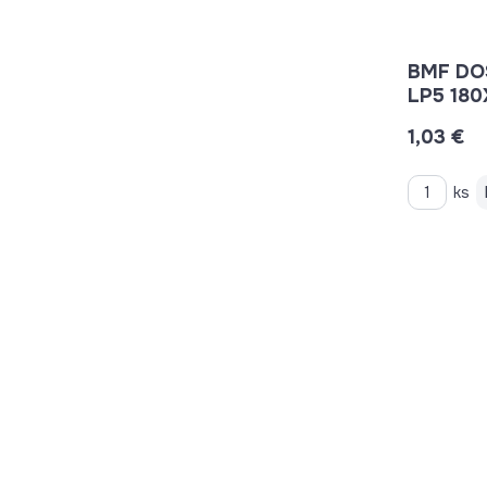
BMF DO
LP5 180
1,03 €
ks