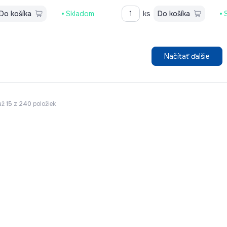
Do košíka
Skladom
ks
Do košíka
Načítať ďalšie
až
15
z
240
položiek