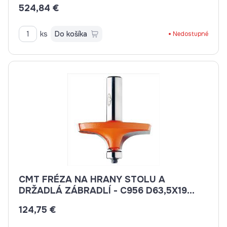
524,84 €
ks
Do košíka
Nedostupné
CMT FRÉZA NA HRANY STOLU A
DRŽADLÁ ZÁBRADLÍ - C956 D63,5X19
S=12 HM
124,75 €