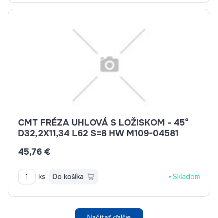
CMT FRÉZA UHLOVÁ S LOŽISKOM - 45°
D32,2X11,34 L62 S=8 HW M109-04581
45,76 €
ks
Do košíka
Skladom
Načítať ďalšie